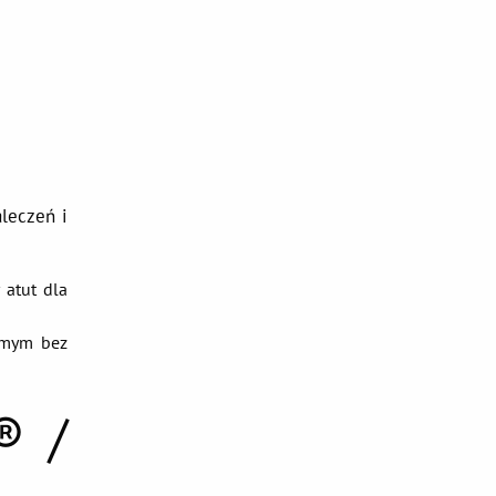
leczeń i
atut dla
samym bez
® /