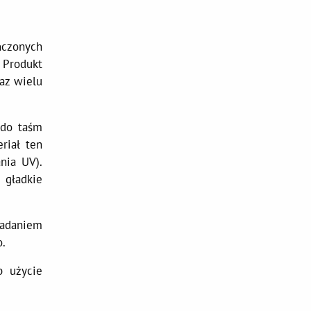
ńczonych
 Produkt
az wielu
 do taśm
riał ten
nia UV).
 gładkie
zadaniem
.
b użycie