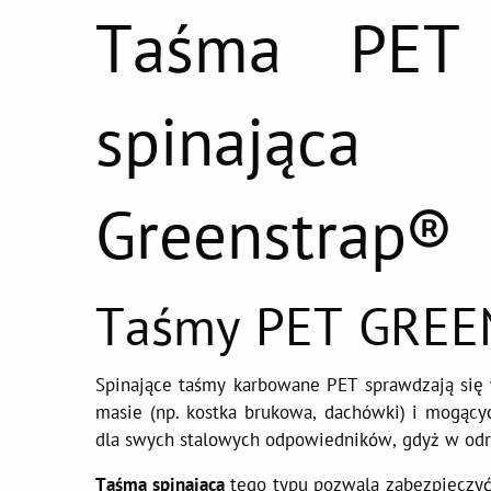
Taśma PET 
spinając
Greenstrap®
Taśmy PET GRE
Spinające taśmy karbowane PET sprawdzają się
masie (np. kostka brukowa, dachówki) i mogącyc
dla swych stalowych odpowiedników, gdyż w odróż
Taśma spinająca
tego typu pozwala zabezpieczyć