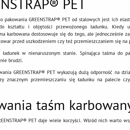
EENSTRAP® PET
 do pakowania GREENSTRAP® PET od stalowych jest ich elast
do kształtu i objętości przewożonego ładunku. Kiedy 
aśma karbowana dostosowuje się do tego, ale jednocześnie z
owar przed uszkodzeniem czy też przemieszczaniem się na p
ać ładunek w nienaruszonym stanie. Spinająca taśma do p
nie brudzi.
owania GREENSTRAP® PET wykazują dużą odporność na dział
zy znacznym przemieszczaniu się ładunku na palecie czy
owania taśm karbowan
GREENSTRAP® PET daje wiele korzyści. Wśród nich warto w