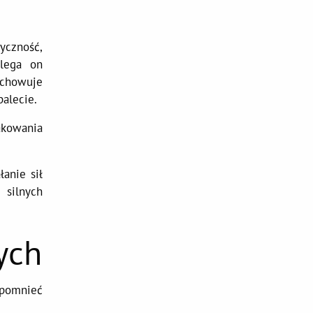
yczność,
ulega on
achowuje
alecie.
akowania
anie sił
 silnych
ych
spomnieć