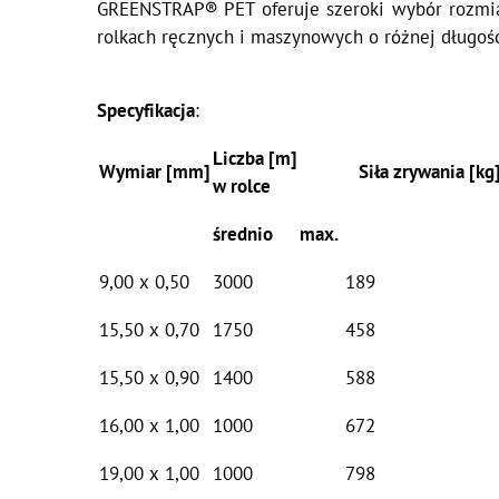
GREENSTRAP® PET oferuje szeroki wybór rozm
rolkach ręcznych i maszynowych o różnej długośc
Specyfikacja
:
Liczba [m]
Wymiar [mm]
Siła zrywania [kg
w rolce
średnio
max.
9,00 x 0,50
3000
189
15,50 x 0,70
1750
458
15,50 x 0,90
1400
588
16,00 x 1,00
1000
672
19,00 x 1,00
1000
798