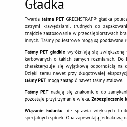
Gładka
Twarda
taśma PET
GREENSTRAP® gładka polecan
ostrymi krawędziami, trudnych do zapakowani
znajdzie zastosowanie w przedsiębiorstwach b
innych. Taśmy poliestrowe mogą są poddawane re
Taśmy PET gładkie
wyróżniają się zwiększoną 
karbowanych o takich samych rozmiarach. Do ich
charakteryzuje się wyjątkową odpornością na 
Dzięki temu nawet przy długotrwałej ekspozycj
taśmy PET
mogą zastąpić nawet taśmy stalowe.
Taśmy PET
nadają się znakomicie do zamykan
pozostaje przytrzymanie wieka.
Zabezpieczenie ł
Wiązanie ładunku
nie sprawia większych trud
specjalnych spinek. Oba zapewniają jednakową o