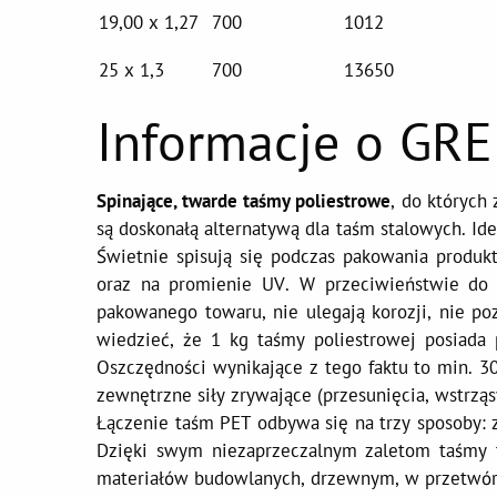
19,00 x 1,27
700
1012
25 x 1,3
700
13650
Informacje o G
Spinające, twarde taśmy poliestrowe
, do któryc
są doskonałą alternatywą dla taśm stalowych. Id
Świetnie spisują się podczas pakowania produ
oraz na promienie UV. W przeciwieństwie do 
pakowanego towaru, nie ulegają korozji, nie p
wiedzieć, że 1 kg taśmy poliestrowej posiada 
Oszczędności wynikające z tego faktu to min. 
zewnętrzne siły zrywające (przesunięcia, wstrząs
Łączenie taśm PET odbywa się na trzy sposoby: 
Dzięki swym niezaprzeczalnym zaletom taśmy 
materiałów budowlanych, drzewnym, w przetwórs