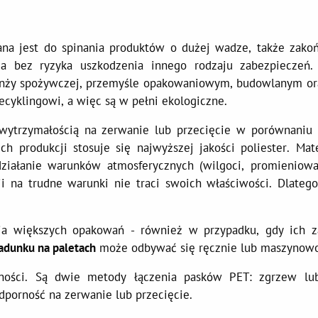
a jest do spinania produktów o dużej wadze, także zako
a bez ryzyka uszkodzenia innego rodzaju zabezpieczeń.
ranży spożywczej, przemyśle opakowaniowym, budowlanym or
cyklingowi, a więc są w pełni ekologiczne.
wytrzymałością na zerwanie lub przecięcie w porównaniu
 produkcji stosuje się najwyższej jakości poliester. Mate
działanie warunków atmosferycznych (wilgoci, promieniowa
i na trudne warunki nie traci swoich właściwości. Dlatego
ia większych opakowań - również w przypadku, gdy ich 
adunku na paletach
może odbywać się ręcznie lub maszynowo
ności. Są dwie metody łączenia pasków PET: zgrzew lu
dporność na zerwanie lub przecięcie.