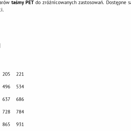
iarów
taśmy PET
do zróżnicowanych zastosowań. Dostępne s
i.
]
205
221
496
534
637
686
728
784
865
931