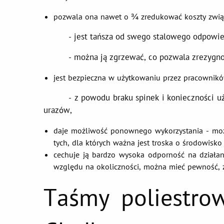
pozwala ona nawet o ¾ zredukować koszty zwią
- jest tańsza od swego stalowego odpowied
- można ją zgrzewać, co pozwala zrezygnować
jest bezpieczna w użytkowaniu przez pracownikó
- z powodu braku spinek i konieczności użyci
urazów,
daje możliwość ponownego wykorzystania - moż
tych, dla których ważna jest troska o środowisko
cechuje ją bardzo wysoka odporność na działa
względu na okoliczności, można mieć pewność, ż
Taśmy poliestr