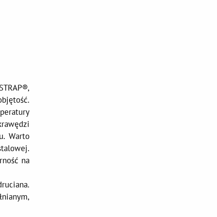
NSTRAP®,
objętość.
peratury
krawędzi
u. Warto
talowej.
rność na
ruciana.
łnianym,