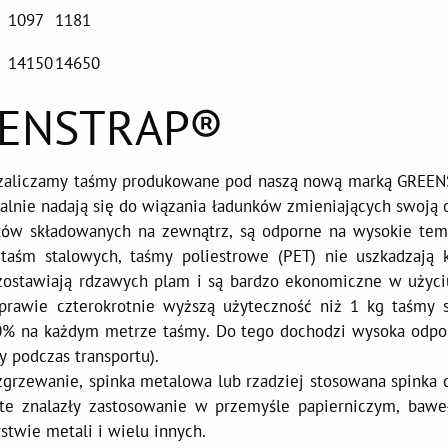
1097
1181
14150
14650
REENSTRAP®
h zaliczamy taśmy produkowane pod naszą nową marką GREE
ealnie nadają się do wiązania ładunków zmieniających swoją 
któw składowanych na zewnątrz, są odporne na wysokie tem
taśm stalowych, taśmy poliestrowe (PET) nie uszkadzają 
ozostawiają rdzawych plam i są bardzo ekonomiczne w użyci
prawie czterokrotnie wyższą użyteczność niż 1 kg taśmy s
30% na każdym metrze taśmy. Do tego dochodzi wysoka odpo
y podczas transportu).
zgrzewanie, spinka metalowa lub rzadziej stosowana spinka d
te znalazły zastosowanie w przemyśle papierniczym, bawe
twie metali i wielu innych.